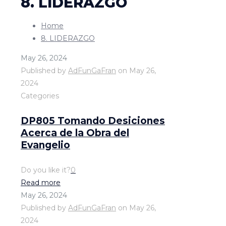
8. LIDERAZGO
Home
8. LIDERAZGO
May 26, 2024
Published by
AdFunGaFran
on
May 26,
2024
Categories
DP805 Tomando Desiciones
Acerca de la Obra del
Evangelio
Do you like it?
0
Read more
May 26, 2024
Published by
AdFunGaFran
on
May 26,
2024