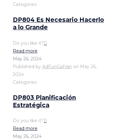
Categories
DP804 Es Necesario Hacerlo
a lo Grande
Do you like it?
0
Read more
May 26, 2024
Published by
AdFunGaFran
on
May 26,
2024
Categories
DP803 Planificación
Estratégica
Do you like it?
0
Read more
May 26, 2024