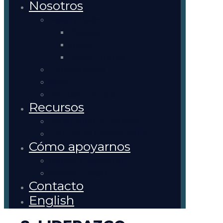
Nosotros
Misión y Visión
Objetivos
Metas
Dónde Estamos
Entrenamientos
Apoyo
Directorio y Equipo
Recursos
Documentos de Discusión
Ejercicios de Entrenamiento
Cómo apoyarnos
Súmate a Generación
Aportes o Pagos
Contacto
English