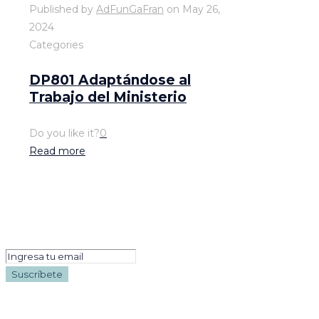
Published by
AdFunGaFran
on
May 26,
2024
Categories
DP801 Adaptándose al
Trabajo del Ministerio
Do you like it?
0
Read more
Suscríbete
a nuestro boletín
Síguenos