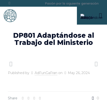
Pasión por la siguiente generación
DP801 Adaptándose al
Trabajo del Ministerio
Published by
AdFunGaFran
on
May 26, 2024
Share
0