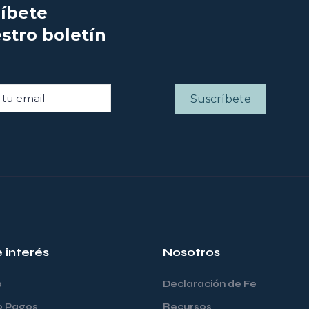
íbete
stro boletín
e interés
Nosotros
o
Declaración de Fe
o Pagos
Recursos