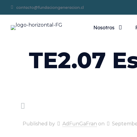
contacto@fundaciongeneracion.cl
Nosotros
TE2.07 E
Published by
AdFunGaFran
on
September