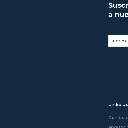
Suscr
a nue
Links d
Contact
Aportes 