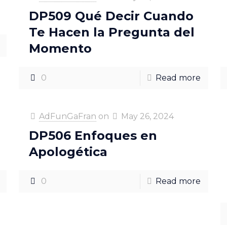
DP509 Qué Decir Cuando
Te Hacen la Pregunta del
Momento
0
Read more
AdFunGaFran
on
May 26, 2024
DP506 Enfoques en
Apologética
0
Read more