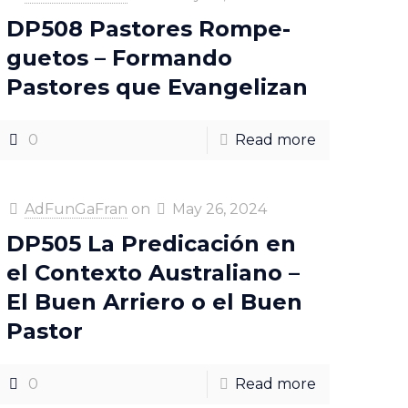
DP508 Pastores Rompe-
guetos – Formando
Pastores que Evangelizan
0
Read more
AdFunGaFran
on
May 26, 2024
DP505 La Predicación en
el Contexto Australiano –
El Buen Arriero o el Buen
Pastor
0
Read more