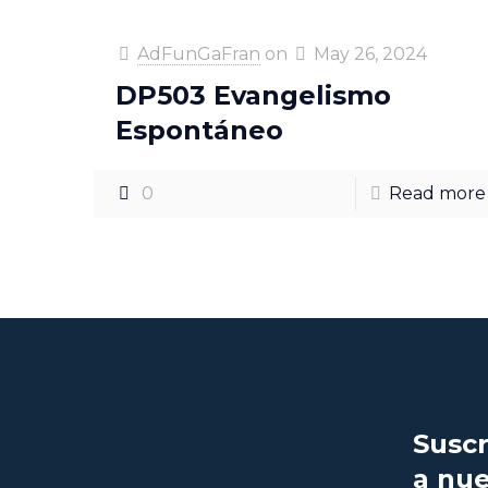
AdFunGaFran
on
May 26, 2024
DP503 Evangelismo
Espontáneo
0
Read more
Suscr
a nue