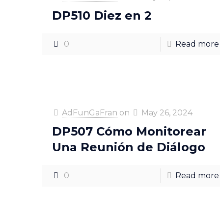
DP510 Diez en 2
0
Read more
AdFunGaFran
on
May 26, 2024
DP507 Cómo Monitorear
Una Reunión de Diálogo
0
Read more