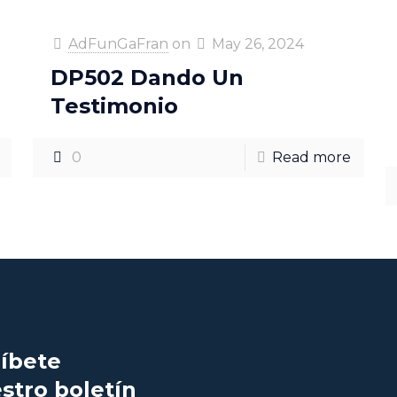
AdFunGaFran
on
May 26, 2024
DP502 Dando Un
Testimonio
0
Read more
íbete
stro boletín