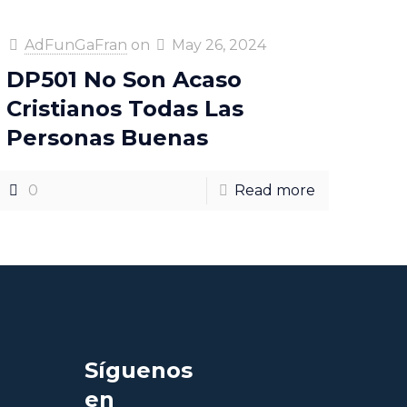
AdFunGaFran
on
May 26, 2024
DP501 No Son Acaso
Cristianos Todas Las
Personas Buenas
0
Read more
Síguenos
en