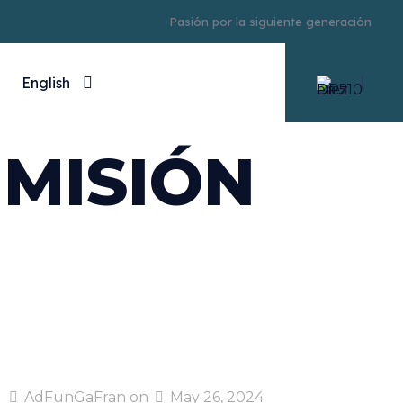
Pasión por la siguiente generación
English
 MISIÓN
AdFunGaFran
on
May 26, 2024