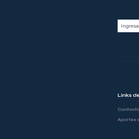
Links d
Contact
Aportes 