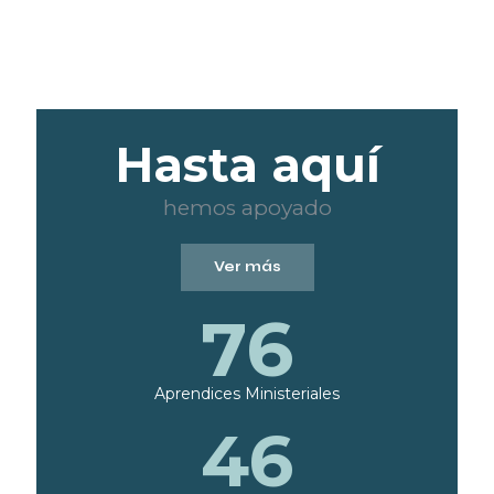
Hasta aquí
hemos apoyado
Ver más
76
Aprendices Ministeriales
46